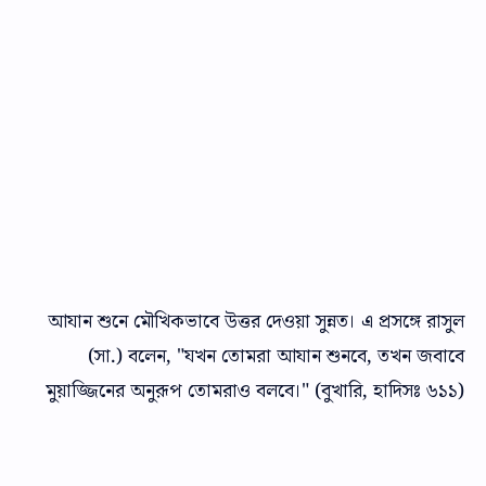
আযান শুনে মৌখিকভাবে উত্তর দেওয়া সুন্নত। এ প্রসঙ্গে রাসুল
(সা.) বলেন, "যখন তোমরা আযান শুনবে, তখন জবাবে
মুয়াজ্জিনের অনুরূপ তোমরাও বলবে।" (বুখারি, হাদিসঃ ৬১১)