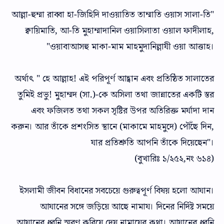
"আল্লা-হুম্মা রাব্বা হা-জিহিদি দাওয়াতিত তাম্মাতি ওয়াস সালা-তি
ক্বায়িমাতি, আ-তি মুহাম্মাদানিল ওয়াসিলাতা ওয়াল ফাদীলাহ,
ওয়াবাআসহু মাকা-মাম মাহমুদানিল্লাযী ওয়া আত্তাহ।"
অর্থাৎ " হে আল্লাহ! এই পরিপূর্ণ আহ্বান এবং প্রতিষ্ঠিত সালাতের
তুমিই প্রভু! মুহাম্মদ (সা.)-কে অসিলা তথা জান্নাতের একটি স্তর
এবং ফজিলত তথা সকল সৃষ্টির উপর অতিরিক্ত মর্যাদা দান
করুন। আর তাঁকে প্রশংসিত স্থানে (মাকামে মাহমুদে) পৌঁছে দিন,
যার প্রতিশ্রুতি আপনি তাঁকে দিয়েছেন"।
(বুখারিঃ ১/২৫২,নং ৬১৪)
ইসলামী জীবন বিধানের সবচেয়ে গুরুত্বপূর্ণ বিষয় হলো আযান।
আযানের সঙ্গে জড়িয়ে আছে নামায। দিনের নির্দিষ্ট সময়ে
আযানের ধ্বনি স্মরণ করিয়ে দেয় নামাযের কথা। আযানের ধ্বনি