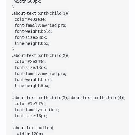
	width:500px;

} 

.about-text p:nth-child(1){

	color:#403e3e;

	font-family: myriad pro;

	font-weight:bold;

	font-size:23px;

	line-height:0px;

}

.about-text p:nth-child(2){

	color:#3e3d3d;

	font-size:13px;

	font-family: myriad pro;

	font-weight:bold;

	line-height:5px;

}

.about-text p:nth-child(3),.about-text p:nth-child(4){

	color:#7e7d7d;

	font-family:calibri;

	font-size:16px;

}

.about-text button{

    width: 120px;
