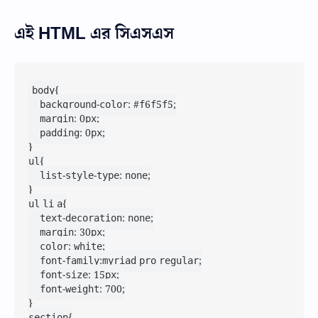
এই HTML এর সিএসএস
body{

    background-color: #f6f5f5;

    margin: 0px;

    padding: 0px;

}

ul{

    list-style-type: none;

}

ul li a{

    text-decoration: none;

    margin: 30px;

    color: white;

    font-family:myriad pro regular;

    font-size: 15px;

    font-weight: 700;

}

section{
