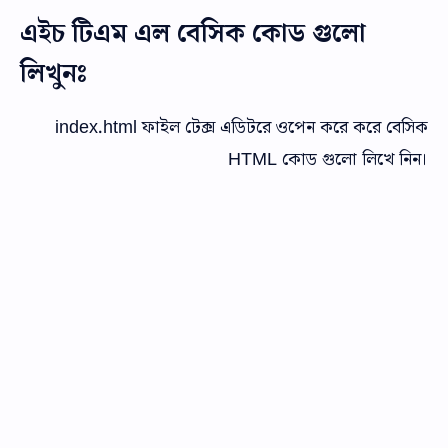
এইচ টিএম এল বেসিক কোড গুলো
লিখুনঃ
index.html ফাইল টেক্স এডিটরে ওপেন করে করে বেসিক
HTML কোড গুলো লিখে নিন।