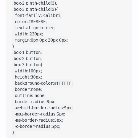
.box-2 p:nth-child(3),

.box-3 p:nth-child(3){

	font-family: calibri;

	color:#8F8F8F;

	text-align:center;

	width: 230px;

	margin:0px 0px 20px 0px;

}

.box-1 button,

.box-2 button,

.box-3 button{

	width:100px;

	height:30px;

	background-color:#FFFFFF;

	border:none;

	outline: none;

	border-radius:5px;

	-webkit-border-radius:5px;

	-moz-border-radius:5px;

	-ms-border-radius:5px;

	-o-border-radius:5px;

}