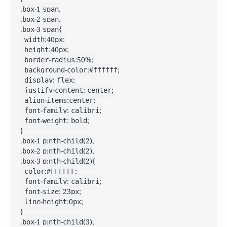
.box-1 span,

.box-2 span,

.box-3 span{

	width:40px;

	height:40px;

	border-radius:50%;

	background-color:#ffffff;

	display: flex;

	justify-content: center;

	align-items:center;

	font-family: calibri;

	font-weight: bold;

}

.box-1 p:nth-child(2),

.box-2 p:nth-child(2),

.box-3 p:nth-child(2){

	color:#FFFFFF;

	font-family: calibri;

	font-size: 23px;

	line-height:0px;

}

.box-1 p:nth-child(3),
