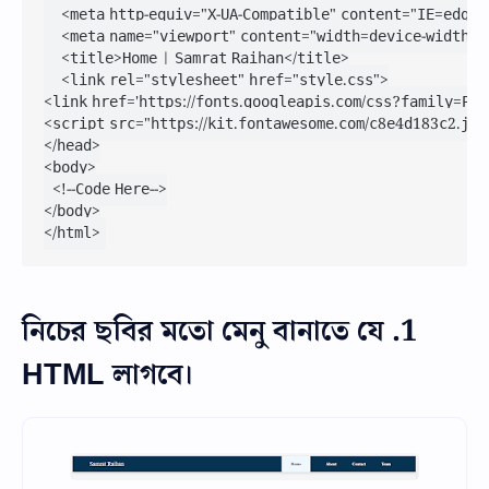
    <meta http-equiv="X-UA-Compatible" content="IE=edge">
    <meta name="viewport" content="width=device-width, i
    <title>Home | Samrat Raihan</title>

    <link rel="stylesheet" href="style.css">

<link href='https://fonts.googleapis.com/css?family=Popp
<script src="https://kit.fontawesome.com/c8e4d183c2.js"
</head>

<body>

	<!--Code Here-->

</body>

</html>
1. নিচের ছবির মতো মেনু বানাতে যে
HTML লাগবে।