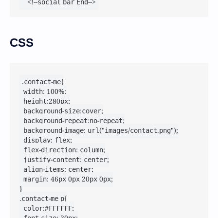
    <!--social bar End-->
CSS
.contact-me{

	width: 100%;

	height:280px;

	background-size:cover;

	background-repeat:no-repeat;

	background-image: url("images/contact.png");

	display: flex;

	flex-direction: column;

	justify-content: center;

	align-items: center;

	margin: 46px 0px 20px 0px;

}

.contact-me p{

	color:#FFFFFF;
