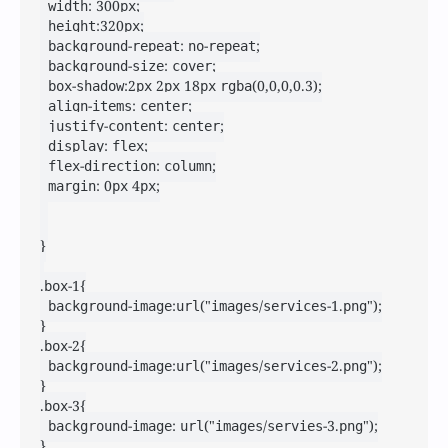
	width: 300px;

	height:320px;

	background-repeat: no-repeat;

	background-size: cover;

	box-shadow:2px 2px 18px rgba(0,0,0,0.3);

	align-items: center;

	justify-content: center;

	display: flex;

	flex-direction: column;

	margin: 0px 4px;

}

.box-1{

	background-image:url("images/services-1.png");

}

.box-2{

	background-image:url("images/services-2.png");

}

.box-3{

	background-image: url("images/servies-3.png");

}
