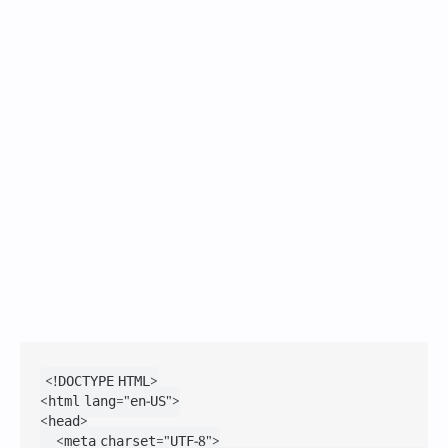
<!DOCTYPE HTML>

<html lang="en-US">

<head>

    <meta charset="UTF-8">
