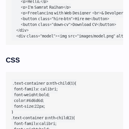
        <p>Hello,</p>

        <p>I'm Samrat Raihan</p>

        <p>Freelancing with Web Designer <br>& Devolper</p
        <button class="hire-btn">Hire me</button>

        <button class="down-cv">Download CV</button>

    </div>

    <div class="model"><img src="images/model.png" alt="
CSS
.text-container p:nth-child(1){

	font-family: calibri;

	font-weight:bold;

	color:#6d6d6d;

	font-size:22px;

}

.text-container p:nth-child(2){

	font-family:calibri;
