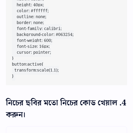
    height: 40px;

    color: #ffffff;

    outline: none;

    border: none;

    font-family: calibri;

    background-color: #063254;

    font-weight: 600;

    font-size: 16px;

    cursor: pointer;

}

button:active{

	transform:scale(1.1);

}
4. নিচের ছবির মতো নিচের কোড খেয়াল
করুন।