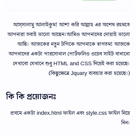
আস্‌সালামু আলাইকুম! আশা করি আল্লাহ এর অশেষ রহমতে
আপনারা সবাই ভালো আছেন।আমিও আপনাদের দোয়াই ভালো
আছি। আজকের নতুন টপিকে আপনাকে স্বাগতম! আজকে
আপনাদের একটা পারসোনাল পোর্টফলিও ওয়েব সাইট বানানো
দেখাবো যেখানে শুধু HTML and CSS দিয়েই করা হয়েছে।
(কিছুক্ষেত্রে Jquary ব্যবহার করা হয়েছে।)
কি কি প্রয়োজনঃ
প্রথমে একটা index.html ফাইল এবং style.css ফাইল নিয়ে
নিন।