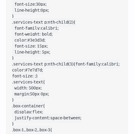
	font-size:30px;

	line-height:0px;

}

.services-text p:nth-child(2){

	font-family:calibri;

	font-weight: bold;

	color:#3e3d3d;

	font-size: 15px;

	line-height: 5px;

}

.services-text p:nth-child(3){font-family:calibri;

color:#7e7d7d;

font-size: ;}

.services-text{

	width: 500px;

	margin:50px 0px;

}

.box-container{

	display:flex;

	justify-content:space-between;

}

.box-1,.box-2,.box-3{
