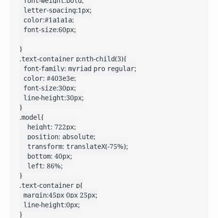
	font-weight:bold;

	letter-spacing:1px;

	color:#1a1a1a;

	font-size:60px;

}

.text-container p:nth-child(3){

	font-family: myriad pro regular;

	color: #403e3e;

	font-size:30px;

	line-height:30px;

}

.model{

    height: 722px;

    position: absolute;

    transform: translateX(-75%);

    bottom: 40px;

    left: 86%;

}

.text-container p{

	margin:45px 0px 25px;

	line-height:0px;

}
