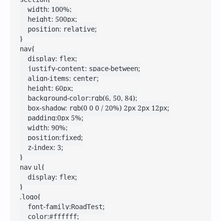
    width: 100%;

    height: 500px;

    position: relative;

}

nav{

    display: flex;

    justify-content: space-between;

    align-items: center;

    height: 60px;

    background-color:rgb(6, 50, 84);

    box-shadow: rgb(0 0 0 / 20%) 2px 2px 12px;

    padding:0px 5%;

    width: 90%;

    position:fixed;

    z-index: 3;

}

nav ul{

    display: flex;

}

.logo{

    font-family:RoadTest;

    color:#ffffff;
