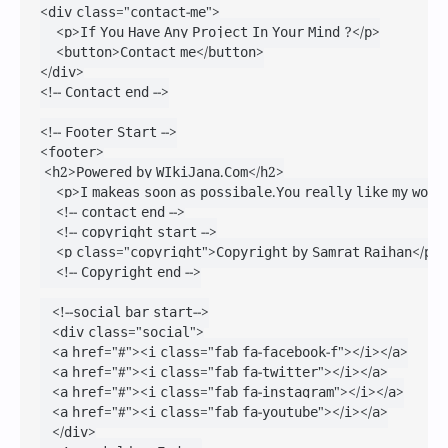
<div class="contact-me">

    <p>If You Have Any Project In Your Mind ?</p>

    <button>Contact me</button>

</div>

<!-- Contact end -->

<!-- Footer Start -->

<footer>

 <h2>Powered by WIkiJana.Com</h2>

    <p>I makeas soon as possibale.You really like my work
    <!-- contact end -->

    <!-- copyright start -->

    <p class="copyright">Copyright by Samrat Raihan</p>

    <!-- Copyright end -->

   <!--social bar start-->

   <div class="social">

   <a href="#"><i class="fab fa-facebook-f"></i></a>

   <a href="#"><i class="fab fa-twitter"></i></a>

   <a href="#"><i class="fab fa-instagram"></i></a>

   <a href="#"><i class="fab fa-youtube"></i></a>

   </div>
