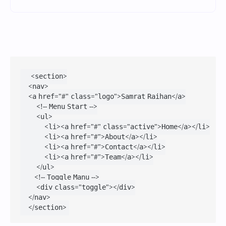
    <section>

    <nav>

    <a href="#" class="logo">Samrat Raihan</a>

        <!-- Menu Start -->

        <ul>

            <li><a href="#" class="active">Home</a></li>

            <li><a href="#">About</a></li>

            <li><a href="#">Contact</a></li>

            <li><a href="#">Team</a></li>

        </ul>

       <!-- Toggle Manu -->

        <div class="toggle"></div>

    </nav>

    </section>