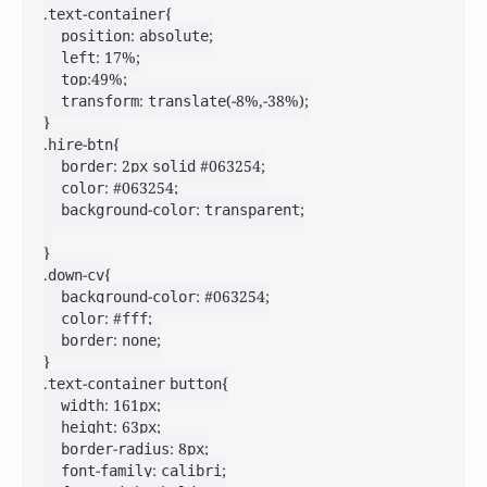
.text-container{

    position: absolute;

    left: 17%;

    top:49%;

    transform: translate(-8%,-38%);

}

.hire-btn{

    border: 2px solid #063254;

    color: #063254;

    background-color: transparent;

}

.down-cv{

    background-color: #063254;

    color: #fff;

    border: none;

}

.text-container button{

    width: 161px;

    height: 63px;

    border-radius: 8px;

    font-family: calibri;
