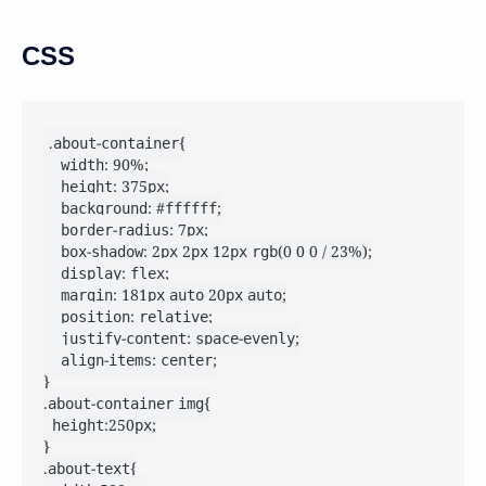
CSS
.about-container{

    width: 90%;

    height: 375px;

    background: #ffffff;

    border-radius: 7px;

    box-shadow: 2px 2px 12px rgb(0 0 0 / 23%);

    display: flex;

    margin: 181px auto 20px auto;

    position: relative;

    justify-content: space-evenly;

    align-items: center;

}

.about-container img{

	height:250px;

}

.about-text{
