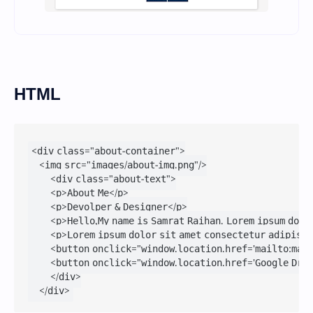
HTML
<div class="about-container">

    <img src="images/about-img.png"/>

        <div class="about-text">

        <p>About Me</p>

        <p>Devolper & Designer</p>

        <p>Hello,My name is Samrat Raihan. Lorem ipsum 
        <p>Lorem ipsum dolor sit amet consectetur adipis
        <button onclick="window.location.href='mailto:mai
        <button onclick="window.location.href='Google Dri
        </div>

    </div>