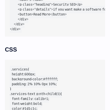
        <p class="heading">Security SEO</p>

        <p class="details">if you want make a software fo
        <button>Read More</button>

        </div>

    </div>

</div>
CSS
.services{

	height:600px;

	background-color:#ffffff;

	padding: 2% 10% 0px 10%;

}

.services-text p:nth-child(1){

	font-family: calibri;

	font-weight:bold;

	color:#1d1c1c;
