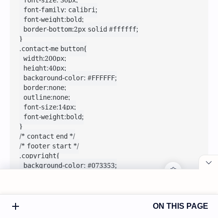
	font-size: 30px;

	font-family: calibri;

	font-weight:bold;

	border-bottom:2px solid #ffffff;

}

.contact-me button{

	width:200px;

	height:40px;

	background-color: #FFFFFF;

	border:none;

	outline:none;

	font-size:14px;

	font-weight:bold;

}

/* contact end */

/* footer start */

.copyright{

	background-color: #073353;

	color: white;

	text-align: center;

	padding: 10px;

}

ON THIS PAGE
footer p{
